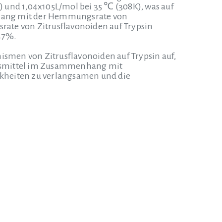
 und 1,04x105L/mol bei 35 ℃ (308K), was auf
nklang mit der Hemmungsrate von
ate von Zitrusflavonoiden auf Trypsin
47%.
smen von Zitrusflavonoiden auf Trypsin auf,
bensmittel im Zusammenhang mit
nkheiten zu verlangsamen und die