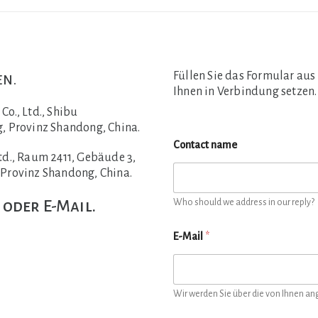
Füllen Sie das Formular aus
en.
Ihnen in Verbindung setzen.
o., Ltd., Shibu
, Provinz Shandong, China.
Contact name
d., Raum 2411, Gebäude 3,
 Provinz Shandong, China.
 oder E-Mail.
Who should we address in our reply?
E-Mail
*
Wir werden Sie über die von Ihnen a