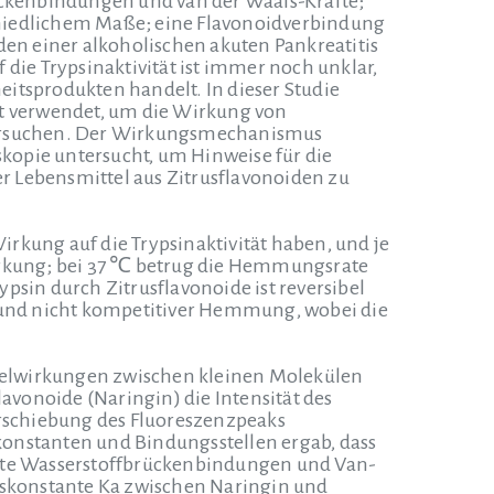
ckenbindungen und van der Waals-Kräfte;
chiedlichem Maße; eine Flavonoidverbindung
en einer alkoholischen akuten Pankreatitis
 die Trypsinaktivität ist immer noch unklar,
itsprodukten handelt. In dieser Studie
t verwendet, um die Wirkung von
ntersuchen. Der Wirkungsmechanismus
kopie untersucht, um Hinweise für die
r Lebensmittel aus Zitrusflavonoiden zu
rkung auf die Trypsinaktivität haben, und je
Wirkung; bei 37 ℃ betrug die Hemmungsrate
in durch Zitrusflavonoide ist reversibel
nd nicht kompetitiver Hemmung, wobei die
selwirkungen zwischen kleinen Molekülen
lavonoide (Naringin) die Intensität des
rschiebung des Fluoreszenzpeaks
konstanten und Bindungsstellen ergab, dass
äfte Wasserstoffbrückenbindungen und Van-
ngskonstante Ka zwischen Naringin und