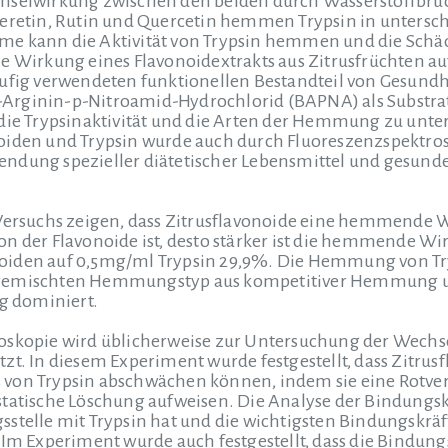
chselwirkung zwischen den beiden durch Wasserstoffbrü
peretin, Rutin und Quercetin hemmen Trypsin in unters
e kann die Aktivität von Trypsin hemmen und die Schäd
e Wirkung eines Flavonoidextrakts aus Zitrusfrüchten auf
ufig verwendeten funktionellen Bestandteil von Gesundhe
Arginin-p-Nitroamid-Hydrochlorid (BAPNA) als Substra
 die Trypsinaktivität und die Arten der Hemmung zu u
oiden und Trypsin wurde auch durch Fluoreszenzspektros
ndung spezieller diätetischer Lebensmittel und gesunde
Versuchs zeigen, dass Zitrusflavonoide eine hemmende Wi
on der Flavonoide ist, desto stärker ist die hemmende 
iden auf 0,5mg/ml Trypsin 29,9%. Die Hemmung von Tryps
 gemischten Hemmungstyp aus kompetitiver Hemmung u
 dominiert.
roskopie wird üblicherweise zur Untersuchung der Wech
zt. In diesem Experiment wurde festgestellt, dass Zitrusf
von Trypsin abschwächen können, indem sie eine Rotve
statische Löschung aufweisen. Die Analyse der Bindungs
sstelle mit Trypsin hat und die wichtigsten Bindungskr
. Im Experiment wurde auch festgestellt, dass die Bindu