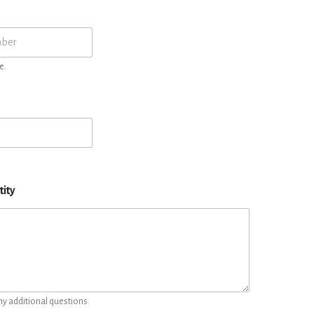
e.
tity
ny additional questions.