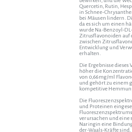
bewirken, und die We
Quercetin, Rutin, Hes
in Schnee-Chrysanthem
bei Mäusen lindern. Di
da es sich um einen hä
wurde Na-Benzoyl-DL-
Zitrusflavonoiden auf
zwischen Zitrusflavon
Entwicklung und Verwe
erhalten.
Die Ergebnisse dieses 
höher die Konzentrati
von 0,66mg/ml Flavono
und gehört zu einem
kompetitive Hemmung
Die Fluoreszenzspekt
und Proteinen eingeset
Fluoreszenzspektrums 
verursachen und eine 
Naringin eine Bindung
der-Waals-Kräfte sind