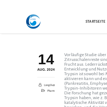
STARTSEITE
14
Vorläufige Studie übe
Zitrusschalenreste si
Frucht aus. Lederrücks
Entwicklung und Nutzu
AUG. 2024
Trypsin ist sowohl be
aktivieren kann und ei
(Pankreatitis, Emphys
Longcha9
Trypsin-Inhibitoren we
Pharm
Die Forschung hat ge
Trypsin haben, wie z. 
katalytische Aktivität