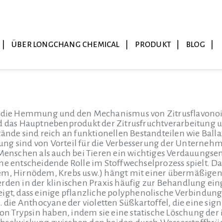
ÜBER LONGCHANG CHEMICAL
PRODUKT
BLOG
r die Hemmung und den Mechanismus von Zitrusflavonoide
nd das Hauptnebenprodukt der Zitrusfruchtverarbeitun
tände sind reich an funktionellen Bestandteilen wie Ball
ng sind von Vorteil für die Verbesserung der Unterneh
i Menschen als auch bei Tieren ein wichtiges Verdauun
ne entscheidende Rolle im Stoffwechselprozess spielt. D
em, Hirnödem, Krebs usw.) hängt mit einer übermäßige
rden in der klinischen Praxis häufig zur Behandlung ein
zeigt, dass einige pflanzliche polyphenolische Verbin
B. die Anthocyane der violetten Süßkartoffel, die eine 
 von Trypsin haben, indem sie eine statische Löschung der