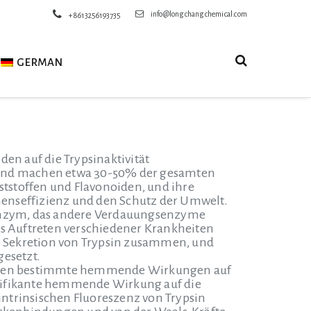
info@longchangchemical.com
+8613256193735
GERMAN
n auf die Trypsinaktivität
g und machen etwa 30-50% der gesamten
aststoffen und Flavonoiden, und ihre
menseffizienz und den Schutz der Umwelt.
gsenzym, das andere Verdauungsenzyme
as Auftreten verschiedener Krankheiten
n Sekretion von Trypsin zusammen, und
gesetzt.
dungen bestimmte hemmende Wirkungen auf
signifikante hemmende Wirkung auf die
 intrinsischen Fluoreszenz von Trypsin