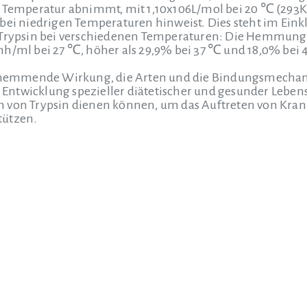
r Temperatur abnimmt, mit 1,10x106L/mol bei 20 ℃ (293K)
 bei niedrigen Temperaturen hinweist. Dies steht im Ei
 Trypsin bei verschiedenen Temperaturen: Die Hemmungsr
mh/ml bei 27 ℃, höher als 29,9% bei 37 ℃ und 18,0% bei 
e hemmende Wirkung, die Arten und die Bindungsmechani
die Entwicklung spezieller diätetischer und gesunder Le
 von Trypsin dienen können, um das Auftreten von Kra
tützen.