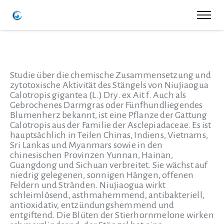
Studie über die chemische Zusammensetzung und
zytotoxische Aktivität des Stängels von Niujiaogua
Calotropis gigantea (L.) Dry. ex Ait f. Auch als
Gebrochenes Darmgras oder Fünfhundliegendes
Blumenherz bekannt, ist eine Pflanze der Gattung
Calotropis aus der Familie der Asclepiadaceae. Es ist
hauptsächlich in Teilen Chinas, Indiens, Vietnams,
Sri Lankas und Myanmars sowie in den
chinesischen Provinzen Yunnan, Hainan,
Guangdong und Sichuan verbreitet. Sie wächst auf
niedrig gelegenen, sonnigen Hängen, offenen
Feldern und Stränden. Niujiaogua wirkt
schleimlösend, asthmahemmend, antibakteriell,
antioxidativ, entzündungshemmend und
entgiftend. Die Blüten der Stierhornmelone wirken