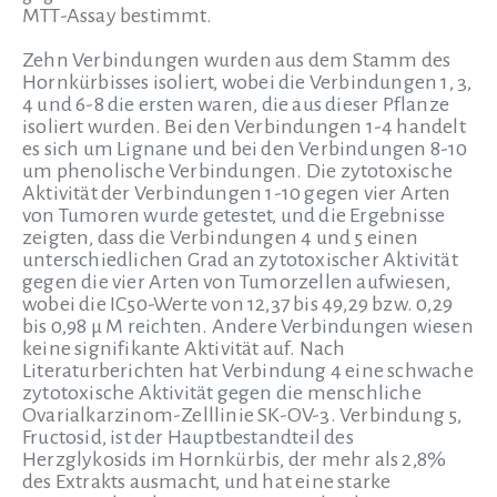
MTT-Assay bestimmt.
Zehn Verbindungen wurden aus dem Stamm des
Hornkürbisses isoliert, wobei die Verbindungen 1, 3,
4 und 6-8 die ersten waren, die aus dieser Pflanze
isoliert wurden. Bei den Verbindungen 1-4 handelt
es sich um Lignane und bei den Verbindungen 8-10
um phenolische Verbindungen. Die zytotoxische
Aktivität der Verbindungen 1-10 gegen vier Arten
von Tumoren wurde getestet, und die Ergebnisse
zeigten, dass die Verbindungen 4 und 5 einen
unterschiedlichen Grad an zytotoxischer Aktivität
gegen die vier Arten von Tumorzellen aufwiesen,
wobei die IC50-Werte von 12,37 bis 49,29 bzw. 0,29
bis 0,98 μ M reichten. Andere Verbindungen wiesen
keine signifikante Aktivität auf. Nach
Literaturberichten hat Verbindung 4 eine schwache
zytotoxische Aktivität gegen die menschliche
Ovarialkarzinom-Zelllinie SK-OV-3. Verbindung 5,
Fructosid, ist der Hauptbestandteil des
Herzglykosids im Hornkürbis, der mehr als 2,8%
des Extrakts ausmacht, und hat eine starke