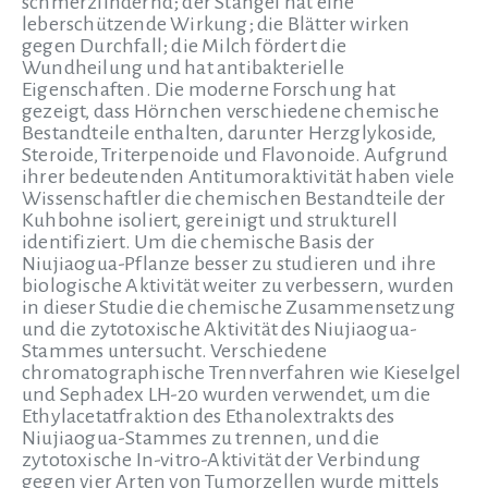
schmerzlindernd; der Stängel hat eine
leberschützende Wirkung; die Blätter wirken
gegen Durchfall; die Milch fördert die
Wundheilung und hat antibakterielle
Eigenschaften. Die moderne Forschung hat
gezeigt, dass Hörnchen verschiedene chemische
Bestandteile enthalten, darunter Herzglykoside,
Steroide, Triterpenoide und Flavonoide. Aufgrund
ihrer bedeutenden Antitumoraktivität haben viele
Wissenschaftler die chemischen Bestandteile der
Kuhbohne isoliert, gereinigt und strukturell
identifiziert. Um die chemische Basis der
Niujiaogua-Pflanze besser zu studieren und ihre
biologische Aktivität weiter zu verbessern, wurden
in dieser Studie die chemische Zusammensetzung
und die zytotoxische Aktivität des Niujiaogua-
Stammes untersucht. Verschiedene
chromatographische Trennverfahren wie Kieselgel
und Sephadex LH-20 wurden verwendet, um die
Ethylacetatfraktion des Ethanolextrakts des
Niujiaogua-Stammes zu trennen, und die
zytotoxische In-vitro-Aktivität der Verbindung
gegen vier Arten von Tumorzellen wurde mittels