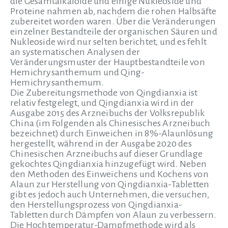
die Gesamtalkaloide und einige Nukleoside und
Proteine nahmen ab, nachdem die rohen Halbsäfte
zubereitet worden waren. Über die Veränderungen
einzelner Bestandteile der organischen Säuren und
Nukleoside wird nur selten berichtet, und es fehlt
an systematischen Analysen der
Veränderungsmuster der Hauptbestandteile von
Hemichrysanthemum und Qing-
Hemichrysanthemum.
Die Zubereitungsmethode von Qingdianxia ist
relativ festgelegt, und Qingdianxia wird in der
Ausgabe 2015 des Arzneibuchs der Volksrepublik
China (im Folgenden als Chinesisches Arzneibuch
bezeichnet) durch Einweichen in 8%-Alaunlösung
hergestellt, während in der Ausgabe 2020 des
Chinesischen Arzneibuchs auf dieser Grundlage
gekochtes Qingdianxia hinzugefügt wird. Neben
den Methoden des Einweichens und Kochens von
Alaun zur Herstellung von Qingdianxia-Tabletten
gibt es jedoch auch Unternehmen, die versuchen,
den Herstellungsprozess von Qingdianxia-
Tabletten durch Dämpfen von Alaun zu verbessern.
Die Hochtemperatur-Dampfmethode wird als