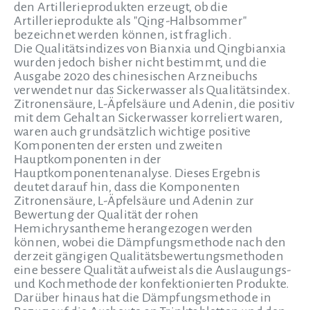
den Artillerieprodukten erzeugt, ob die
Artillerieprodukte als "Qing-Halbsommer"
bezeichnet werden können, ist fraglich.
Die Qualitätsindizes von Bianxia und Qingbianxia
wurden jedoch bisher nicht bestimmt, und die
Ausgabe 2020 des chinesischen Arzneibuchs
verwendet nur das Sickerwasser als Qualitätsindex.
Zitronensäure, L-Äpfelsäure und Adenin, die positiv
mit dem Gehalt an Sickerwasser korreliert waren,
waren auch grundsätzlich wichtige positive
Komponenten der ersten und zweiten
Hauptkomponenten in der
Hauptkomponentenanalyse. Dieses Ergebnis
deutet darauf hin, dass die Komponenten
Zitronensäure, L-Äpfelsäure und Adenin zur
Bewertung der Qualität der rohen
Hemichrysantheme herangezogen werden
können, wobei die Dämpfungsmethode nach den
derzeit gängigen Qualitätsbewertungsmethoden
eine bessere Qualität aufweist als die Auslaugungs-
und Kochmethode der konfektionierten Produkte.
Darüber hinaus hat die Dämpfungsmethode in