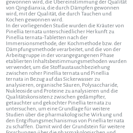
gewonnen wird, die Übereinstimmung der Qualität
von Qingdianxia, die durch Dämpfen gewonnen
wird, mit der Qualität, die durch Tauchen und
Kochen gewonnen wird.
In der vorliegenden Studie wurden die Kräuter von
Pinellia ternata unterschiedlicher Herkunft zu
Pinellia ternata-Tabletten nach der
Immersionsmethode, der Kochmethode bzw. der
Dämpfungsmethode verarbeitet, und die von der
Arbeitsgruppe in der vorangegangenen Phase
etablierten Inhaltsbestimmungsmethoden wurden
verwendet, um die Stoffaustauschbeziehung
zwischen roher Pinellia ternata und Pinellia
ternata in Bezug auf das Sickerwasser zu
analysieren, organische Säuren, Polysaccharide,
Nukleoside und Proteine zu analysieren und die
Qualitätskonsistenz zwischen gedämpfter,
getauchter und gekochter Pinellia ternata zu
untersuchen, um eine Grundlage für weitere
Studien über die pharmakologische Wirkung und
den Entgiftungsmechanismus von Pinellia ternata
zu schaffen. Damit wird der Grundstein für weitere
Forschungen über die pharmakologischen und