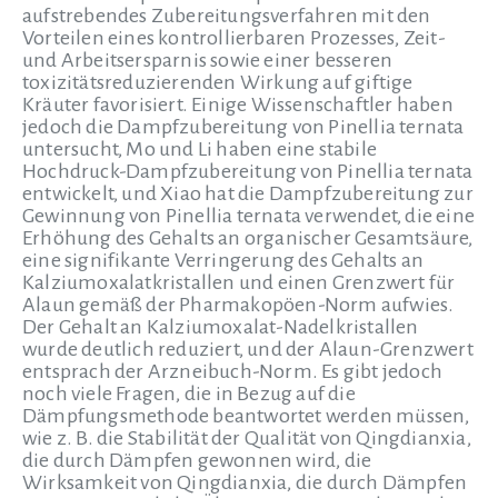
aufstrebendes Zubereitungsverfahren mit den
Vorteilen eines kontrollierbaren Prozesses, Zeit-
und Arbeitsersparnis sowie einer besseren
toxizitätsreduzierenden Wirkung auf giftige
Kräuter favorisiert. Einige Wissenschaftler haben
jedoch die Dampfzubereitung von Pinellia ternata
untersucht, Mo und Li haben eine stabile
Hochdruck-Dampfzubereitung von Pinellia ternata
entwickelt, und Xiao hat die Dampfzubereitung zur
Gewinnung von Pinellia ternata verwendet, die eine
Erhöhung des Gehalts an organischer Gesamtsäure,
eine signifikante Verringerung des Gehalts an
Kalziumoxalatkristallen und einen Grenzwert für
Alaun gemäß der Pharmakopöen-Norm aufwies.
Der Gehalt an Kalziumoxalat-Nadelkristallen
wurde deutlich reduziert, und der Alaun-Grenzwert
entsprach der Arzneibuch-Norm. Es gibt jedoch
noch viele Fragen, die in Bezug auf die
Dämpfungsmethode beantwortet werden müssen,
wie z. B. die Stabilität der Qualität von Qingdianxia,
die durch Dämpfen gewonnen wird, die
Wirksamkeit von Qingdianxia, die durch Dämpfen