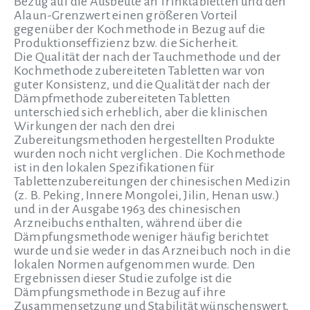
Bezug auf die Ausbeute an Trinktabletten und den
Alaun-Grenzwert einen größeren Vorteil
gegenüber der Kochmethode in Bezug auf die
Produktionseffizienz bzw. die Sicherheit.
Die Qualität der nach der Tauchmethode und der
Kochmethode zubereiteten Tabletten war von
guter Konsistenz, und die Qualität der nach der
Dämpfmethode zubereiteten Tabletten
unterschied sich erheblich, aber die klinischen
Wirkungen der nach den drei
Zubereitungsmethoden hergestellten Produkte
wurden noch nicht verglichen. Die Kochmethode
ist in den lokalen Spezifikationen für
Tablettenzubereitungen der chinesischen Medizin
(z. B. Peking, Innere Mongolei, Jilin, Henan usw.)
und in der Ausgabe 1963 des chinesischen
Arzneibuchs enthalten, während über die
Dämpfungsmethode weniger häufig berichtet
wurde und sie weder in das Arzneibuch noch in die
lokalen Normen aufgenommen wurde. Den
Ergebnissen dieser Studie zufolge ist die
Dämpfungsmethode in Bezug auf ihre
Zusammensetzung und Stabilität wünschenswert,