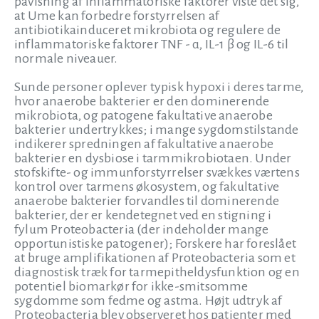
påvisning af inflammatoriske faktorer viste det sig,
at Ume kan forbedre forstyrrelsen af
antibiotikainduceret mikrobiota og regulere de
inflammatoriske faktorer TNF - α, IL-1 β og IL-6 til
normale niveauer.
Sunde personer oplever typisk hypoxi i deres tarme,
hvor anaerobe bakterier er den dominerende
mikrobiota, og patogene fakultative anaerobe
bakterier undertrykkes; i mange sygdomstilstande
indikerer spredningen af fakultative anaerobe
bakterier en dysbiose i tarmmikrobiotaen. Under
stofskifte- og immunforstyrrelser svækkes værtens
kontrol over tarmens økosystem, og fakultative
anaerobe bakterier forvandles til dominerende
bakterier, der er kendetegnet ved en stigning i
fylum Proteobacteria (der indeholder mange
opportunistiske patogener); Forskere har foreslået
at bruge amplifikationen af Proteobacteria som et
diagnostisk træk for tarmepitheldysfunktion og en
potentiel biomarkør for ikke-smitsomme
sygdomme som fedme og astma. Højt udtryk af
Proteobacteria blev observeret hos patienter med