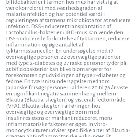
bifidobakterier i tarmen hos mus har vist sig at
være korreleret med sværhedsgraden af
malariainfektion og har potentiel værdi i
reguleringen af tarmens mikrobiota for at reducere
infektion. DSS-induceret transplantation af
Lactobacillus-bakterier i IBD-mus kan vende den
DSS-inducerede forkortelse af tyktarmen, reducere
inflammation og øge antallet af
tyktarmsstamceller. En undersøgelse med 17
overvægtige personer, 22 overvægtige patienter
med type 2-diabetes og 27 raske personer tyder på,
at bifidobakterier kan blive biomarkører for
forekomsten og udviklingen af type 2-diabetes og
fedme. En tværsnitsundersøgelse med 1001
japanske forsøgspersoner i alderen 20 til 76 år viste
en signifikant negativ sammenhæng mellem
Blautia (Blautia-slægten) og visceralt fedtområde
(VFA). Blautia-slægten i afføringen hos
overvægtige og overvægtige børn med
insulinresistens er markant reduceret, mens
inflammatoriske faktorer er øget. In vitro-
monocytkulturer udviser specifikke arter af Blautia-
slægten antiinflammatoriske virkninger. Et