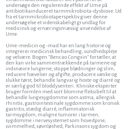
undersøge den regulerende effekt af Ume på
antibiotikainduceret tarmmikrobiota-dysbiose. Ud
fra et tarmmikrobiotaperspektiv giver denne
undersøgelse et videnskabeligt grundlag for
medicinsk og ernæringsmæssig anvendelse af
Ume.
Ume-medicin og -mad har en lang historie og
integrerer medicinsk behandling, sundhedspleje
og velvære. Bogen "Bencao Congxin" fortæller, at
den kan virke sammentrækkende på tarmene og
indsnævre lungerne, stoppe blødninger og slim,
reducere hævelser og afgifte, producere væske og
slukke tørst, behandle langvarig hoste og diarré og
er særlig god til bloddysenteri. Kliniske eksperter
bruger formlen med sort blomme fleksibelt til at
behandle lungesygdomme som astma, allergisk
rhinitis, gastrointestinale sygdomme som kronisk
gastritis, stædig diarré, inflammatorisk
tarmsygdom, maligne tumorer i tarmen,
sygdomme i nervesystemet som hovedpine,
svimmelhed, søvnløshed, Parkinsons sygdom og