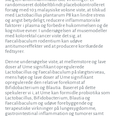
randomiseret dobbeltblindt placebokontrolleret
forsøg med 103 malaysiske voksne viste, at tilskud
med Lactobacillus plantarum P8 kan lindre stress
og angst betydeligt, reducere inflammatoriske
faktorer i plasma og forbedre hukommelsen og de
kognitive evner. I undersøgelsen af musemodeller
med kolorektal cancer viste det sig, at
Faecalibaculum rodentium kan udøve
antitumoreffekter ved at producere kortkædede
fedtsyrer.
Denne undersøgelse viste, at mellemstore og lave
doser af Ume signifikant opregulerede
Lactobacillus og Faecalibaculum på slægtsniveau,
mens høje og lave doser af Ume signifikant
opregulerede den relative forekomst af
Bifidobacterium og Blautia. Baseret på dette
spekulerer vi i, at Ume kan formidle probiotika som
Lactobacillus, Bifidobacterium, Blautia og
Faecalibaculum og udøve forebyggende og
terapeutiske virkninger på lungesygdomme,
gastrointestinal inflammation og tumorer samt