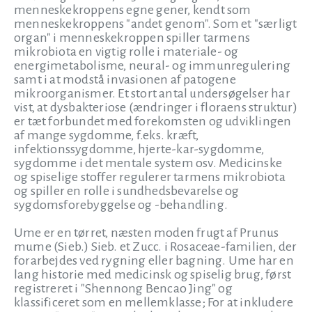
menneskekroppens egne gener, kendt som
menneskekroppens "andet genom". Som et "særligt
organ" i menneskekroppen spiller tarmens
mikrobiota en vigtig rolle i materiale- og
energimetabolisme, neural- og immunregulering
samt i at modstå invasionen af patogene
mikroorganismer. Et stort antal undersøgelser har
vist, at dysbakteriose (ændringer i floraens struktur)
er tæt forbundet med forekomsten og udviklingen
af mange sygdomme, f.eks. kræft,
infektionssygdomme, hjerte-kar-sygdomme,
sygdomme i det mentale system osv. Medicinske
og spiselige stoffer regulerer tarmens mikrobiota
og spiller en rolle i sundhedsbevarelse og
sygdomsforebyggelse og -behandling.
Ume er en tørret, næsten moden frugt af Prunus
mume (Sieb.) Sieb. et Zucc. i Rosaceae-familien, der
forarbejdes ved rygning eller bagning. Ume har en
lang historie med medicinsk og spiselig brug, først
registreret i "Shennong Bencao Jing" og
klassificeret som en mellemklasse; For at inkludere