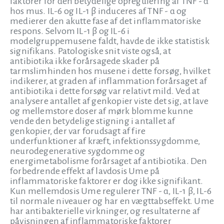
faktorer for den betydelige opregulering af TNF - α
hos mus. IL-6 og IL-1 β induceres af TNF - α og
medierer den akutte fase af det inflammatoriske
respons. Selvom IL-1 β og IL-6 i
modelgruppemusene faldt, havde de ikke statistisk
signifikans. Patologiske snit viste også, at
antibiotika ikke forårsagede skader på
tarmslimhinden hos musene i dette forsøg, hvilket
indikerer, at graden af inflammation forårsaget af
antibiotika i dette forsøg var relativt mild. Ved at
analysere antallet af genkopier viste det sig, at lave
og mellemstore doser af mørk blomme kunne
vende den betydelige stigning i antallet af
genkopier, der var forudsagt af fire
underfunktioner af kræft, infektionssygdomme,
neurodegenerative sygdomme og
energimetabolisme forårsaget af antibiotika. Den
forbedrende effekt af lavdosis Ume på
inflammatoriske faktorer er dog ikke signifikant.
Kun mellemdosis Ume regulerer TNF - α, IL-1 β, IL-6
til normale niveauer og har en vægttabseffekt. Ume
har antibakterielle virkninger, og resultaterne af
påvisningen af inflammatoriske faktorer