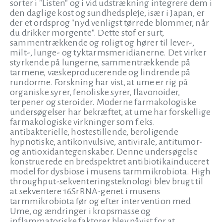
sorter i "Listen" og i vid udstrækning integrere dem i
den daglige kost og sundhedspleje, især i Japan, er
der et ordsprog "nyd venligst tørrede blommer, når
du drikker morgente". Dette stof er surt,
sammentrækkende og roligt og hører til lever-,
milt-, lunge- og tyktarmsmeridianerne. Det virker
styrkende på lungerne, sammentrækkende på
tarmene, væskeproducerende og lindrende på
rundorme. Forskning har vist, at ume er rig på
organiske syrer, fenoliske syrer, flavonoider,
terpener og steroider. Moderne farmakologiske
undersøgelser har bekræftet, at ume har forskellige
farmakologiske virkninger som f.eks.
antibakterielle, hostestillende, beroligende
hypnotiske, antikonvulsive, antivirale, antitumor-
og antioxidantegenskaber. Denne undersøgelse
konstruerede en bredspektret antibiotikainduceret
model for dysbiose i musens tarmmikrobiota. High
throughput-sekventeringsteknologi blev brugt til
at sekventere 16SrRNA-genet i musens
tarmmikrobiota før og efter intervention med
Ume, og ændringer i kropsmasse og
inflammatoriske faktorer blev påvist for at