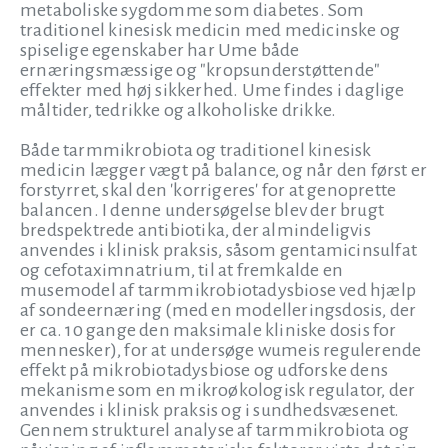
metaboliske sygdomme som diabetes. Som
traditionel kinesisk medicin med medicinske og
spiselige egenskaber har Ume både
ernæringsmæssige og "kropsunderstøttende"
effekter med høj sikkerhed. Ume findes i daglige
måltider, tedrikke og alkoholiske drikke.
Både tarmmikrobiota og traditionel kinesisk
medicin lægger vægt på balance, og når den først er
forstyrret, skal den 'korrigeres' for at genoprette
balancen. I denne undersøgelse blev der brugt
bredspektrede antibiotika, der almindeligvis
anvendes i klinisk praksis, såsom gentamicinsulfat
og cefotaximnatrium, til at fremkalde en
musemodel af tarmmikrobiotadysbiose ved hjælp
af sondeernæring (med en modelleringsdosis, der
er ca. 10 gange den maksimale kliniske dosis for
mennesker), for at undersøge wumeis regulerende
effekt på mikrobiotadysbiose og udforske dens
mekanisme som en mikroøkologisk regulator, der
anvendes i klinisk praksis og i sundhedsvæsenet.
Gennem strukturel analyse af tarmmikrobiota og