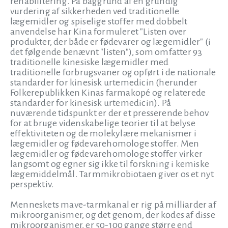
rehabilitering. På baggrund af en grundig
vurdering af sikkerheden ved traditionelle
lægemidler og spiselige stoffer med dobbelt
anvendelse har Kina formuleret "Listen over
produkter, der både er fødevarer og lægemidler" (i
det følgende benævnt "listen"), som omfatter 93
traditionelle kinesiske lægemidler med
traditionelle forbrugsvaner og opført i de nationale
standarder for kinesisk urtemedicin (herunder
Folkerepublikken Kinas farmakopé og relaterede
standarder for kinesisk urtemedicin). På
nuværende tidspunkt er der et presserende behov
for at bruge videnskabelige teorier til at belyse
effektiviteten og de molekylære mekanismer i
lægemidler og fødevarehomologe stoffer. Men
lægemidler og fødevarehomologe stoffer virker
langsomt og egner sig ikke til forskning i kemiske
lægemiddelmål. Tarmmikrobiotaen giver os et nyt
perspektiv.
Menneskets mave-tarmkanal er rig på milliarder af
mikroorganismer, og det genom, der kodes af disse
mikroorganismer, er 50-100 gange større end