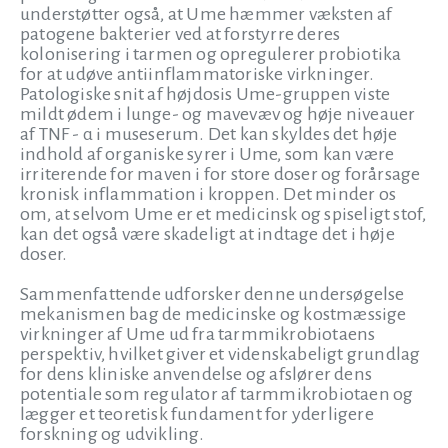
understøtter også, at Ume hæmmer væksten af
patogene bakterier ved at forstyrre deres
kolonisering i tarmen og opregulerer probiotika
for at udøve antiinflammatoriske virkninger.
Patologiske snit af højdosis Ume-gruppen viste
mildt ødem i lunge- og mavevæv og høje niveauer
af TNF - α i museserum. Det kan skyldes det høje
indhold af organiske syrer i Ume, som kan være
irriterende for maven i for store doser og forårsage
kronisk inflammation i kroppen. Det minder os
om, at selvom Ume er et medicinsk og spiseligt stof,
kan det også være skadeligt at indtage det i høje
doser.
Sammenfattende udforsker denne undersøgelse
mekanismen bag de medicinske og kostmæssige
virkninger af Ume ud fra tarmmikrobiotaens
perspektiv, hvilket giver et videnskabeligt grundlag
for dens kliniske anvendelse og afslører dens
potentiale som regulator af tarmmikrobiotaen og
lægger et teoretisk fundament for yderligere
forskning og udvikling.