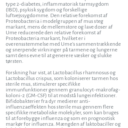
type 2-diabetes, inflammatorisk tarmsygdom
(IBD), psykisk sygdom og forskellige
luftvejssygdomme. Den relative forekomst af
Proteobacteria i modelgruppen af mus steg
markant, mens de mellemstore og lave doser af
Ume reducerede den relative forekomst af
Proteobacteria markant, hvilket er i
overensstemmelse med Ume's sammentrækkende
og snerpende virkninger på tarmene og lungerne
samt dens evne til at generere væsker og slukke
tørsten.
Forskning har vist, at Lactobacillus rhamnosus og
Lactobacillus crispus, som koloniserer tarmen hos
sterile mus, stimulerer specifikke
immunfunktioner gennem granulocyt-makrofag-
koloni-2 (GM-CSF) til at modstå lungeinfektioner.
Bifidobakterier fra dyr medierer anti-
influenzaeffekten hos sterile mus gennem flere
specifikke metaboliske molekyler, som kan bruges
til at forebygge influenza og som en prognostisk
markør for influenza. Mængden af laktobaciller og