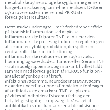
metaboliske og neurologiske sygdomme gennem
lunge-tarm-aksen og tarm-hjerne-aksen. Dette er
også i overensstemmelse med PICRUSt's
forudsigelsesresultater.
Dette studie undersøgte Ume's forbedrende effekt
på kronisk inflammation ved at påvise
inflammatoriske faktorer. TNF - α initierer den
inflammatoriske proces og inducerer reguleringen
af sekundær cytokinproduktion, der spiller en
central rolle ikke kun i infektion og
inflammatoriske reaktioner, men også i vækst,
hæmning og vævsskade af tumorceller; Serum TNF
- α af modelgruppemus steg markant, hvilket faldt
sammen med forudsigelsen af PICRUSt-funktion -
antallet af genkopier af kræft,
infektionssygdomme, neurodegenerativ sygdom
og andre underfunktioner af modelmus forårsaget
af antibiotika steg markant. TNF - α i plasma
påvirkes af indholdet af visceralt fedt, og den
betydelige stigning i kropsvægt forårsaget af
antibiotika hos mus kan være en af de udløsende