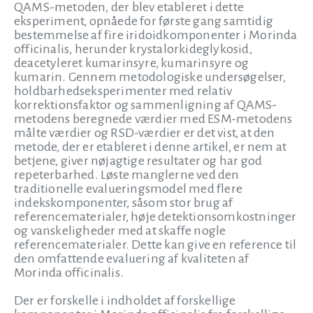
QAMS-metoden, der blev etableret i dette
eksperiment, opnåede for første gang samtidig
bestemmelse af fire iridoidkomponenter i Morinda
officinalis, herunder krystalorkideglykosid,
deacetyleret kumarinsyre, kumarinsyre og
kumarin. Gennem metodologiske undersøgelser,
holdbarhedseksperimenter med relativ
korrektionsfaktor og sammenligning af QAMS-
metodens beregnede værdier med ESM-metodens
målte værdier og RSD-værdier er det vist, at den
metode, der er etableret i denne artikel, er nem at
betjene, giver nøjagtige resultater og har god
repeterbarhed. Løste manglerne ved den
traditionelle evalueringsmodel med flere
indekskomponenter, såsom stor brug af
referencematerialer, høje detektionsomkostninger
og vanskeligheder med at skaffe nogle
referencematerialer. Dette kan give en reference til
den omfattende evaluering af kvaliteten af
Morinda officinalis.
Der er forskelle i indholdet af forskellige