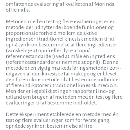
omfattende evaluering af kvaliteten af Morinda
officinalis.
Metoden med én test og flere evalueringer er en
metode, der udnytter de iboende funktioner og
proportionale forhold mellem de aktive
ingredienser i traditionel kinesisk medicin til at
opnå synkron bestemmelse af flere ingredienser
(vanskelige at opnå eller dyre at opnå
referencestandarder) ved at måle én ingrediens
(referencestandarder er nemme at opnå). Denne
metode er en vigtig markedsføringsmetode i 2015-
udgaven af den kinesiske farmakopé og er blevet
den foretrukne metode til at bestemme indholdet
af flere indikatorer i traditionel kinesisk medicin.
Men der er i øjeblikket ingen rapporter i ind- og
udland om brugen af metoden med én test og flere
evalueringer til at bestemme indholdet.
Dette eksperiment etablerede en metode med én
test og flere evalueringer, som for første gang
opnåede synkron bestemmelse af fire