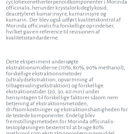
cyclohexenetherterpenoidkomponenter i Morinda
officinalis, herunder krystalorkideglykosid,
deacetyleret kumarinsyre, kumarinsyre og
kumarin. Der blev også udført kvalitetskontrol af
Morinda officinalis fra forskellige oprindelser,
hvilket gav en reference til revisionen af
kvalitetsstandarderne.
Dette eksperiment undersøgte
ekstraktionsmidlerne (70%, 80%, 90% methanol),
forskellige ekstraktionsmetoder
(ultralydsekstraktion, opvarmning af
tilbagesvalingsekstraktion) og forskellige
ekstraktionstider (20, 30, 40 min) under
hensyntagen til forskellige faktorer såsom nem
betjening af ekstraktionsmetoden,
driftsomkostninger og ekstraktionshastigheden for
de testede komponenter. Endelig blev
fremstillingsmetoden for Morinda officinalis-
testopløsningen bestemt til at bruge 80%
methanol som ekstraktionsopløsningsmiddel,