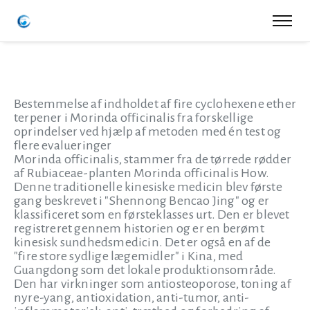
Bestemmelse af indholdet af fire cyclohexene ether
terpener i Morinda officinalis fra forskellige
oprindelser ved hjælp af metoden med én test og
flere evalueringer
Morinda officinalis, stammer fra de tørrede rødder
af Rubiaceae-planten Morinda officinalis How.
Denne traditionelle kinesiske medicin blev første
gang beskrevet i "Shennong Bencao Jing" og er
klassificeret som en førsteklasses urt. Den er blevet
registreret gennem historien og er en berømt
kinesisk sundhedsmedicin. Det er også en af de
"fire store sydlige lægemidler" i Kina, med
Guangdong som det lokale produktionsområde.
Den har virkninger som antiosteoporose, toning af
nyre-yang, antioxidation, anti-tumor, anti-