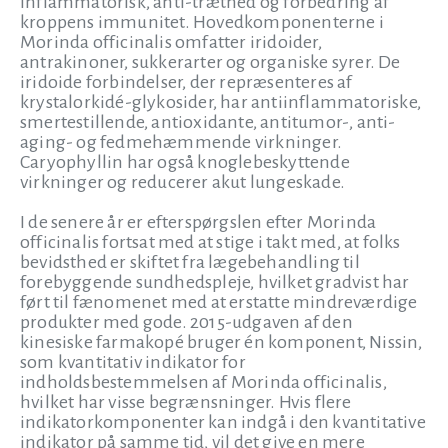
inflammatorisk, anti-træthed og forbedring af
kroppens immunitet. Hovedkomponenterne i
Morinda officinalis omfatter iridoider,
antrakinoner, sukkerarter og organiske syrer. De
iridoide forbindelser, der repræsenteres af
krystalorkidé-glykosider, har antiinflammatoriske,
smertestillende, antioxidante, antitumor-, anti-
aging- og fedmehæmmende virkninger.
Caryophyllin har også knoglebeskyttende
virkninger og reducerer akut lungeskade.
I de senere år er efterspørgslen efter Morinda
officinalis fortsat med at stige i takt med, at folks
bevidsthed er skiftet fra lægebehandling til
forebyggende sundhedspleje, hvilket gradvist har
ført til fænomenet med at erstatte mindreværdige
produkter med gode. 2015-udgaven af den
kinesiske farmakopé bruger én komponent, Nissin,
som kvantitativ indikator for
indholdsbestemmelsen af Morinda officinalis,
hvilket har visse begrænsninger. Hvis flere
indikatorkomponenter kan indgå i den kvantitative
indikator på samme tid, vil det give en mere