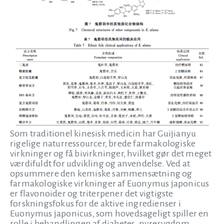
Som traditionel kinesisk medicin har Guijianyu
rigelige naturressourcer, brede farmakologiske
virkninger og få bivirkninger, hvilket gør det meget
værdifuldt for udvikling og anvendelse. Ved at
opsummere den kemiske sammensætning og
farmakologiske virkninger af Euonymus japonicus
er flavonoider og triterpener det vigtigste
forskningsfokus for de aktive ingredienser i
Euonymus japonicus, som hovedsageligt spiller en
rolle i behandlingen af diabetes, nyresygdom,