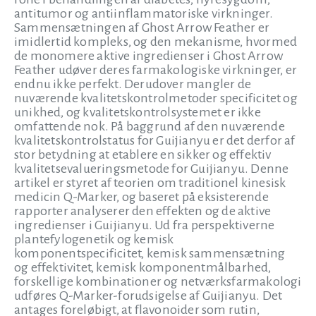
antitumor og antiinflammatoriske virkninger.
Sammensætningen af Ghost Arrow Feather er
imidlertid kompleks, og den mekanisme, hvormed
de monomere aktive ingredienser i Ghost Arrow
Feather udøver deres farmakologiske virkninger, er
endnu ikke perfekt. Derudover mangler de
nuværende kvalitetskontrolmetoder specificitet og
unikhed, og kvalitetskontrolsystemet er ikke
omfattende nok. På baggrund af den nuværende
kvalitetskontrolstatus for Guijianyu er det derfor af
stor betydning at etablere en sikker og effektiv
kvalitetsevalueringsmetode for Guijianyu. Denne
artikel er styret af teorien om traditionel kinesisk
medicin Q-Marker, og baseret på eksisterende
rapporter analyserer den effekten og de aktive
ingredienser i Guijianyu. Ud fra perspektiverne
plantefylogenetik og kemisk
komponentspecificitet, kemisk sammensætning
og effektivitet, kemisk komponentmålbarhed,
forskellige kombinationer og netværksfarmakologi
udføres Q-Marker-forudsigelse af Guijianyu. Det
antages foreløbigt, at flavonoider som rutin,