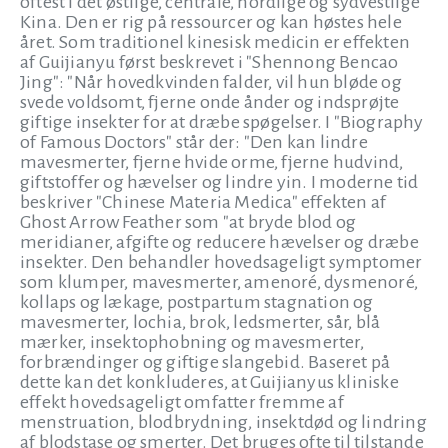
oftest i det østlige, centrale, nordlige og sydvestlige
Kina. Den er rig på ressourcer og kan høstes hele
året. Som traditionel kinesisk medicin er effekten
af Guijianyu først beskrevet i "Shennong Bencao
Jing": "Når hovedkvinden falder, vil hun bløde og
svede voldsomt, fjerne onde ånder og indsprøjte
giftige insekter for at dræbe spøgelser. I "Biography
of Famous Doctors" står der: "Den kan lindre
mavesmerter, fjerne hvide orme, fjerne hudvind,
giftstoffer og hævelser og lindre yin. I moderne tid
beskriver "Chinese Materia Medica" effekten af
Ghost Arrow Feather som "at bryde blod og
meridianer, afgifte og reducere hævelser og dræbe
insekter. Den behandler hovedsageligt symptomer
som klumper, mavesmerter, amenoré, dysmenoré,
kollaps og lækage, postpartum stagnation og
mavesmerter, lochia, brok, ledsmerter, sår, blå
mærker, insektophobning og mavesmerter,
forbrændinger og giftige slangebid. Baseret på
dette kan det konkluderes, at Guijianyus kliniske
effekt hovedsageligt omfatter fremme af
menstruation, blodbrydning, insektdød og lindring
af blodstase og smerter. Det bruges ofte til tilstande