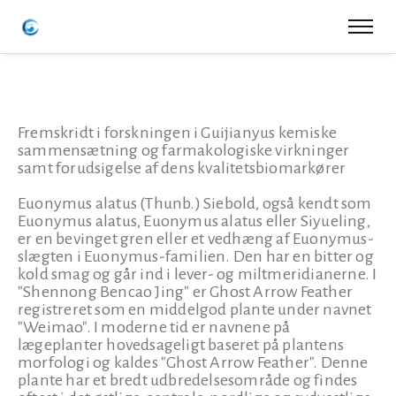
Fremskridt i forskningen i Guijianyus kemiske
sammensætning og farmakologiske virkninger
samt forudsigelse af dens kvalitetsbiomarkører
Euonymus alatus (Thunb.) Siebold, også kendt som
Euonymus alatus, Euonymus alatus eller Siyueling,
er en bevinget gren eller et vedhæng af Euonymus-
slægten i Euonymus-familien. Den har en bitter og
kold smag og går ind i lever- og miltmeridianerne. I
"Shennong Bencao Jing" er Ghost Arrow Feather
registreret som en middelgod plante under navnet
"Weimao". I moderne tid er navnene på
lægeplanter hovedsageligt baseret på plantens
morfologi og kaldes "Ghost Arrow Feather". Denne
plante har et bredt udbredelsesområde og findes