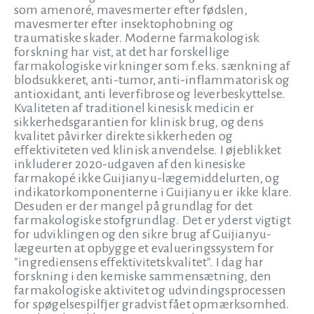
som amenoré, mavesmerter efter fødslen,
mavesmerter efter insektophobning og
traumatiske skader. Moderne farmakologisk
forskning har vist, at det har forskellige
farmakologiske virkninger som f.eks. sænkning af
blodsukkeret, anti-tumor, anti-inflammatorisk og
antioxidant, anti leverfibrose og leverbeskyttelse.
Kvaliteten af traditionel kinesisk medicin er
sikkerhedsgarantien for klinisk brug, og dens
kvalitet påvirker direkte sikkerheden og
effektiviteten ved klinisk anvendelse. I øjeblikket
inkluderer 2020-udgaven af den kinesiske
farmakopé ikke Guijianyu-lægemiddelurten, og
indikatorkomponenterne i Guijianyu er ikke klare.
Desuden er der mangel på grundlag for det
farmakologiske stofgrundlag. Det er yderst vigtigt
for udviklingen og den sikre brug af Guijianyu-
lægeurten at opbygge et evalueringssystem for
"ingrediensens effektivitetskvalitet". I dag har
forskning i den kemiske sammensætning, den
farmakologiske aktivitet og udvindingsprocessen
for spøgelsespilfjer gradvist fået opmærksomhed.