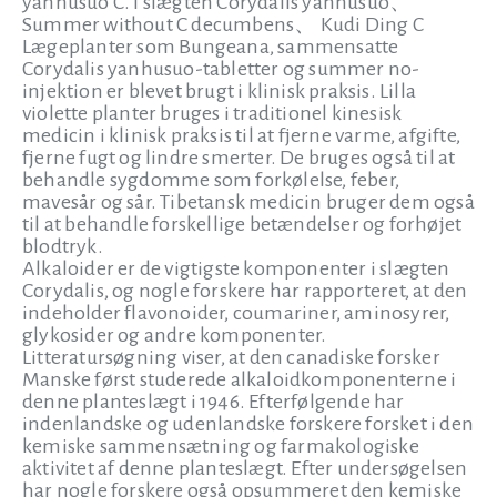
yanhusuo C. i slægten Corydalis yanhusuo、
Summer without C decumbens、 Kudi Ding C
Lægeplanter som Bungeana, sammensatte
Corydalis yanhusuo-tabletter og summer no-
injektion er blevet brugt i klinisk praksis. Lilla
violette planter bruges i traditionel kinesisk
medicin i klinisk praksis til at fjerne varme, afgifte,
fjerne fugt og lindre smerter. De bruges også til at
behandle sygdomme som forkølelse, feber,
mavesår og sår. Tibetansk medicin bruger dem også
til at behandle forskellige betændelser og forhøjet
blodtryk.
Alkaloider er de vigtigste komponenter i slægten
Corydalis, og nogle forskere har rapporteret, at den
indeholder flavonoider, coumariner, aminosyrer,
glykosider og andre komponenter.
Litteratursøgning viser, at den canadiske forsker
Manske først studerede alkaloidkomponenterne i
denne planteslægt i 1946. Efterfølgende har
indenlandske og udenlandske forskere forsket i den
kemiske sammensætning og farmakologiske
aktivitet af denne planteslægt. Efter undersøgelsen
har nogle forskere også opsummeret den kemiske