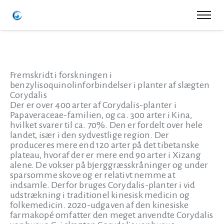
Fremskridt i forskningen i
benzylisoquinolinforbindelser i planter af slægten
Corydalis
Der er over 400 arter af Corydalis-planter i
Papaveraceae-familien, og ca. 300 arter i Kina,
hvilket svarer til ca. 70%. Den er fordelt over hele
landet, især i den sydvestlige region. Der
produceres mere end 120 arter på det tibetanske
plateau, hvoraf der er mere end 90 arter i Xizang
alene. De vokser på bjerggræsskråninger og under
sparsomme skove og er relativt nemme at
indsamle. Derfor bruges Corydalis-planter i vid
udstrækning i traditionel kinesisk medicin og
folkemedicin. 2020-udgaven af den kinesiske
farmakopé omfatter den meget anvendte Corydalis