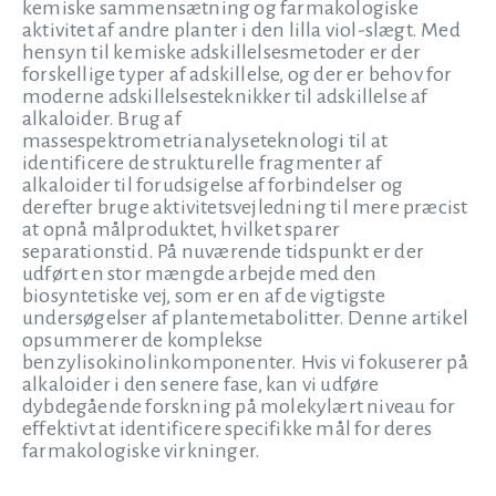
kemiske sammensætning og farmakologiske
aktivitet af andre planter i den lilla viol-slægt. Med
hensyn til kemiske adskillelsesmetoder er der
forskellige typer af adskillelse, og der er behov for
moderne adskillelsesteknikker til adskillelse af
alkaloider. Brug af
massespektrometrianalyseteknologi til at
identificere de strukturelle fragmenter af
alkaloider til forudsigelse af forbindelser og
derefter bruge aktivitetsvejledning til mere præcist
at opnå målproduktet, hvilket sparer
separationstid. På nuværende tidspunkt er der
udført en stor mængde arbejde med den
biosyntetiske vej, som er en af de vigtigste
undersøgelser af plantemetabolitter. Denne artikel
opsummerer de komplekse
benzylisokinolinkomponenter. Hvis vi fokuserer på
alkaloider i den senere fase, kan vi udføre
dybdegående forskning på molekylært niveau for
effektivt at identificere specifikke mål for deres
farmakologiske virkninger.