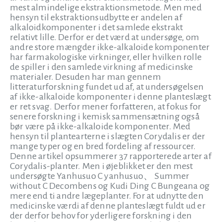
mest almindelige ekstraktionsmetode. Men med
hensyn til ekstraktionsudbytte er andelen af
alkaloidkomponenter i det samlede ekstrakt
relativt lille. Derfor er det værd at undersøge, om
andre store mængder ikke-alkaloide komponenter
har farmakologiske virkninger, eller hvilken rolle
de spiller i den samlede virkning af medicinske
materialer. Desuden har man gennem
litteraturforskning fundet ud af, at undersøgelsen
af ikke-alkaloide komponenter i denne planteslægt
er ret svag. Derfor mener forfatteren, at fokus for
senere forskning i kemisk sammensætning også
bør være på ikke-alkaloide komponenter. Med
hensyn til plantearterne i slægten Corydalis er der
mange typer og en bred fordeling af ressourcer.
Denne artikel opsummerer 37 rapporterede arter af
Corydalis-planter. Men i øjeblikket er den mest
undersøgte Yanhusuo C yanhusuo、 Summer
without C Decombens og Kudi Ding C Bungeana og
mere end ti andre lægeplanter. For at udnytte den
medicinske værdi af denne planteslægt fuldt ud er
der derfor behov for yderligere forskning i den