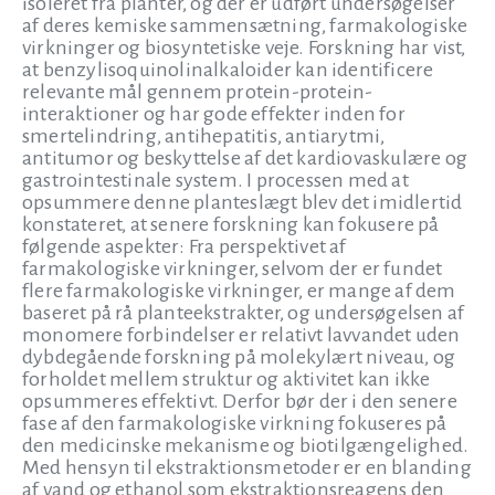
isoleret fra planter, og der er udført undersøgelser
af deres kemiske sammensætning, farmakologiske
virkninger og biosyntetiske veje. Forskning har vist,
at benzylisoquinolinalkaloider kan identificere
relevante mål gennem protein-protein-
interaktioner og har gode effekter inden for
smertelindring, antihepatitis, antiarytmi,
antitumor og beskyttelse af det kardiovaskulære og
gastrointestinale system. I processen med at
opsummere denne planteslægt blev det imidlertid
konstateret, at senere forskning kan fokusere på
følgende aspekter: Fra perspektivet af
farmakologiske virkninger, selvom der er fundet
flere farmakologiske virkninger, er mange af dem
baseret på rå planteekstrakter, og undersøgelsen af
monomere forbindelser er relativt lavvandet uden
dybdegående forskning på molekylært niveau, og
forholdet mellem struktur og aktivitet kan ikke
opsummeres effektivt. Derfor bør der i den senere
fase af den farmakologiske virkning fokuseres på
den medicinske mekanisme og biotilgængelighed.
Med hensyn til ekstraktionsmetoder er en blanding
af vand og ethanol som ekstraktionsreagens den