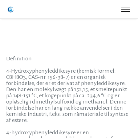
Definition
4-Hydroxyphenyleddikesyre (kemisk formel:
C8H8O3, CAS-nr. 156-38-7) er en organisk
forbindelse, der er et derivat af phenyleddikesyre.
Den har en molekylvægt på 152,15, et smeltepunkt
på 148-151 °C, et kogepunkt på ca. 234,6 °C og er
opløselig i dimethylsulfoxid og methanol. Denne
forbindelse har en lang række anvendelser i den
kemiske industri, f.eks. som råmateriale til syntese
af estere.
4-hydroxyphenyleddikesyre er en