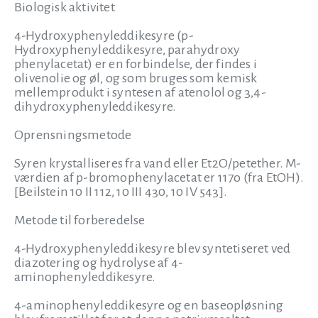
Biologisk aktivitet
4-Hydroxyphenyleddikesyre (p-
Hydroxyphenyleddikesyre, parahydroxy
phenylacetat) er en forbindelse, der findes i
olivenolie og øl, og som bruges som kemisk
mellemprodukt i syntesen af atenolol og 3,4-
dihydroxyphenyleddikesyre.
Oprensningsmetode
Syren krystalliseres fra vand eller Et2O/petether. M-
værdien af p-bromophenylacetat er 117o (fra EtOH).
[Beilstein 10 II 112, 10 III 430, 10 IV 543].
Metode til forberedelse
4-Hydroxyphenyleddikesyre blev syntetiseret ved
diazotering og hydrolyse af 4-
aminophenyleddikesyre.
4-aminophenyleddikesyre og en baseopløsning