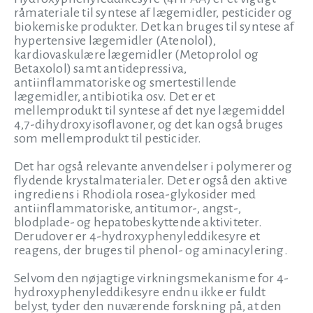
råmateriale til syntese af lægemidler, pesticider og
biokemiske produkter. Det kan bruges til syntese af
hypertensive lægemidler (Atenolol),
kardiovaskulære lægemidler (Metoprolol og
Betaxolol) samt antidepressiva,
antiinflammatoriske og smertestillende
lægemidler, antibiotika osv. Det er et
mellemprodukt til syntese af det nye lægemiddel
4,7-dihydroxyisoflavoner, og det kan også bruges
som mellemprodukt til pesticider.
Det har også relevante anvendelser i polymerer og
flydende krystalmaterialer. Det er også den aktive
ingrediens i Rhodiola rosea-glykosider med
antiinflammatoriske, antitumor-, angst-,
blodplade- og hepatobeskyttende aktiviteter.
Derudover er 4-hydroxyphenyleddikesyre et
reagens, der bruges til phenol- og aminacylering.
Selvom den nøjagtige virkningsmekanisme for 4-
hydroxyphenyleddikesyre endnu ikke er fuldt
belyst, tyder den nuværende forskning på, at den