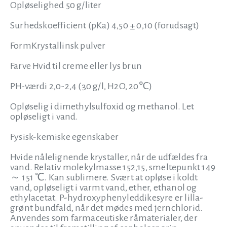
Opløselighed 50 g/liter
Surhedskoefficient (pKa) 4,50 ± 0,10 (forudsagt)
FormKrystallinsk pulver
Farve Hvid til creme eller lys brun
PH-værdi 2,0-2,4 (30 g/l, H2O, 20℃)
Opløselig i dimethylsulfoxid og methanol. Let
opløseligt i vand.
Fysisk-kemiske egenskaber
Hvide nålelignende krystaller, når de udfældes fra
vand. Relativ molekylmasse 152,15, smeltepunkt 149
～ 151 ℃. Kan sublimere. Svært at opløse i koldt
vand, opløseligt i varmt vand, ether, ethanol og
ethylacetat. P-hydroxyphenyleddikesyre er lilla-
grønt bundfald, når det mødes med jernchlorid.
Anvendes som farmaceutiske råmaterialer, der