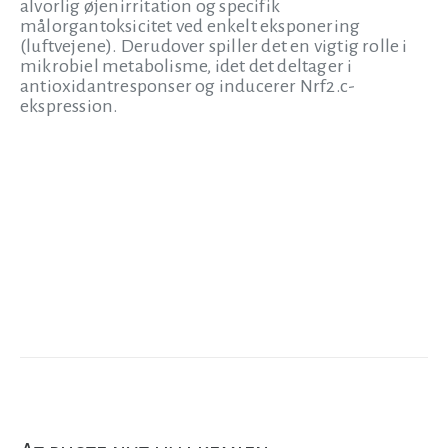
alvorlig øjenirritation og specifik
målorgantoksicitet ved enkelt eksponering
(luftvejene). Derudover spiller det en vigtig rolle i
mikrobiel metabolisme, idet det deltager i
antioxidantresponser og inducerer Nrf2.c-
ekspression.