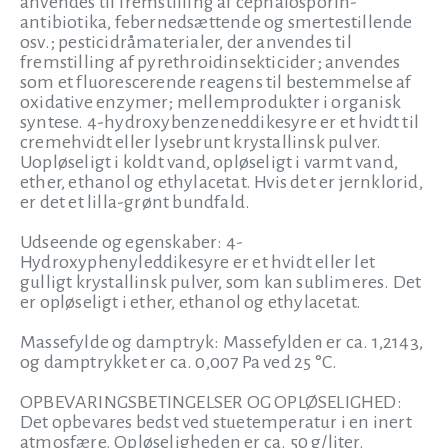
anvendes til fremstilling af cephalosporin-
antibiotika, febernedsættende og smertestillende
osv.; pesticidråmaterialer, der anvendes til
fremstilling af pyrethroidinsekticider; anvendes
som et fluorescerende reagens til bestemmelse af
oxidative enzymer; mellemprodukter i organisk
syntese. 4-hydroxybenzeneddikesyre er et hvidt til
cremehvidt eller lysebrunt krystallinsk pulver.
Uopløseligt i koldt vand, opløseligt i varmt vand,
ether, ethanol og ethylacetat. Hvis det er jernklorid,
er det et lilla-grønt bundfald.
Udseende og egenskaber: 4-
Hydroxyphenyleddikesyre er et hvidt eller let
gulligt krystallinsk pulver, som kan sublimeres. Det
er opløseligt i ether, ethanol og ethylacetat.
Massefylde og damptryk: Massefylden er ca. 1,2143,
og damptrykket er ca. 0,007 Pa ved 25 °C.
OPBEVARINGSBETINGELSER OG OPLØSELIGHED:
Det opbevares bedst ved stuetemperatur i en inert
atmosfære. Opløseligheden er ca. 50 g/liter.