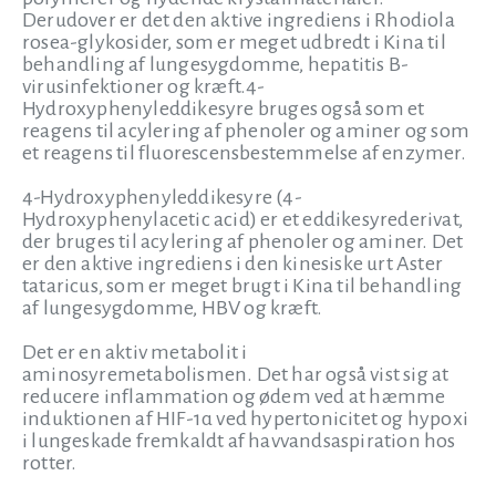
Derudover er det den aktive ingrediens i Rhodiola
rosea-glykosider, som er meget udbredt i Kina til
behandling af lungesygdomme, hepatitis B-
virusinfektioner og kræft.4-
Hydroxyphenyleddikesyre bruges også som et
reagens til acylering af phenoler og aminer og som
et reagens til fluorescensbestemmelse af enzymer.
4-Hydroxyphenyleddikesyre (4-
Hydroxyphenylacetic acid) er et eddikesyrederivat,
der bruges til acylering af phenoler og aminer. Det
er den aktive ingrediens i den kinesiske urt Aster
tataricus, som er meget brugt i Kina til behandling
af lungesygdomme, HBV og kræft.
Det er en aktiv metabolit i
aminosyremetabolismen. Det har også vist sig at
reducere inflammation og ødem ved at hæmme
induktionen af HIF-1α ved hypertonicitet og hypoxi
i lungeskade fremkaldt af havvandsaspiration hos
rotter.