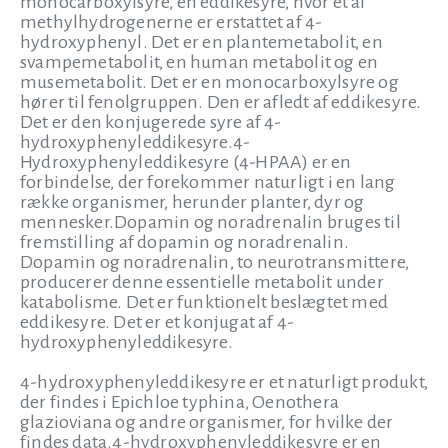
monocarboxylsyre, en eddikesyre, hvor et af
methylhydrogenerne er erstattet af 4-
hydroxyphenyl. Det er en plantemetabolit, en
svampemetabolit, en human metabolit og en
musemetabolit. Det er en monocarboxylsyre og
hører til fenolgruppen. Den er afledt af eddikesyre.
Det er den konjugerede syre af 4-
hydroxyphenyleddikesyre.4-
Hydroxyphenyleddikesyre (4-HPAA) er en
forbindelse, der forekommer naturligt i en lang
række organismer, herunder planter, dyr og
mennesker.Dopamin og noradrenalin bruges til
fremstilling af dopamin og noradrenalin.
Dopamin og noradrenalin, to neurotransmittere,
producerer denne essentielle metabolit under
katabolisme. Det er funktionelt beslægtet med
eddikesyre. Det er et konjugat af 4-
hydroxyphenyleddikesyre.
4-hydroxyphenyleddikesyre er et naturligt produkt,
der findes i Epichloe typhina, Oenothera
glazioviana og andre organismer, for hvilke der
findes data.4-hydroxyphenyleddikesyre er en