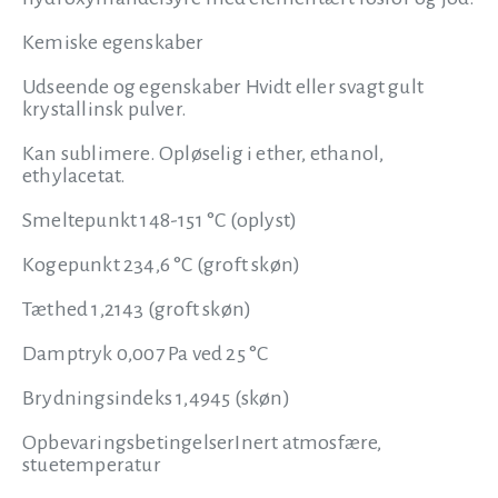
Kemiske egenskaber
Udseende og egenskaber Hvidt eller svagt gult
krystallinsk pulver.
Kan sublimere. Opløselig i ether, ethanol,
ethylacetat.
Smeltepunkt 148-151 °C (oplyst)
Kogepunkt 234,6 °C (groft skøn)
Tæthed 1,2143 (groft skøn)
Damptryk 0,007 Pa ved 25 °C
Brydningsindeks 1,4945 (skøn)
OpbevaringsbetingelserInert atmosfære,
stuetemperatur