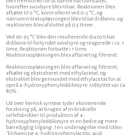
blev fremstillet for at danne natriumsaltet,
hvorefter svovlsyre blev tilsat. Reaktionen blev
afkølet til 0 °C, kontrolleret ved 0-5 °C, og
natriumnitratopløsningen blev tilsat dråbevis, og
reaktionen blev afsluttet på 0,5 timer.
Ved 90-95 °C blev den resulterende diazo tilsat
dråbevis til fortyndet svovlsyre og reagerede i ca. 1
time. Reaktionen fortsatte i 1 time.
Reaktionsopløsningen blev affarvet og filtreret.
Reaktionsopløsningen blev affarvet og filtreret,
afkølet og ekstraheret med ethylacetat, og
ekstraktet blev genvundet med ethylacetat for at
opnå 4-hydroxyphenyleddikesyre. Udbyttet var ca.
85%.
Ud over kemisk syntese tyder eksisterende
forskning på, at brugen af mikrobielle
cellefabrikker til produktion af 4-
hydroxyphenyleddikesyre er en bedre og mere
bæredygtig tilgang. I en undersøgelse med titlen
"Enhancing 4-hydroxyphenylacetic acid