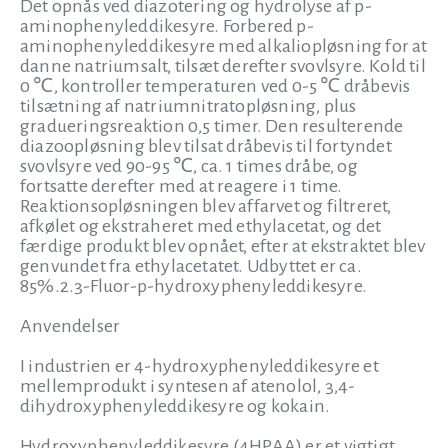
Det opnås ved diazotering og hydrolyse af p-
aminophenyleddikesyre. Forbered p-
aminophenyleddikesyre med alkaliopløsning for at
danne natriumsalt, tilsæt derefter svovlsyre. Kold til
0 ℃, kontroller temperaturen ved 0-5 ℃ dråbevis
tilsætning af natriumnitratopløsning, plus
gradueringsreaktion 0,5 timer. Den resulterende
diazoopløsning blev tilsat dråbevis til fortyndet
svovlsyre ved 90-95 ℃, ca. 1 times dråbe, og
fortsatte derefter med at reagere i 1 time.
Reaktionsopløsningen blev affarvet og filtreret,
afkølet og ekstraheret med ethylacetat, og det
færdige produkt blev opnået, efter at ekstraktet blev
genvundet fra ethylacetatet. Udbyttet er ca.
85%.2.3-Fluor-p-hydroxyphenyleddikesyre.
Anvendelser
I industrien er 4-hydroxyphenyleddikesyre et
mellemprodukt i syntesen af atenolol, 3,4-
dihydroxyphenyleddikesyre og kokain.
Hydroxyphenyleddikesyre (4HPAA) er et vigtigt