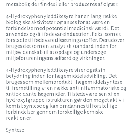
metabolit, der findes i eller produceres af ølgær.
4-Hydroxyphenyleddikesyre har en lang række
biologiske aktiviteter og anses for at være en
forbindelse med potentiel medicinsk værdi. Det
anvendes også i fødevareindustrien, f.eks. som et
forstadie til fødevaretilsætningsstoffer. Derudover
bruges det som en analytisk standard inden for
miljøvidenskab til at opdage og undersøge
miljøforureningens adfærd og virkninger.
4-Hydroxyphenyleddikesyre viser også sin
betydning inden for lægemiddeludvikling. Det
bruges som mellemprodukt i lægemiddelsyntese
til fremstilling af en række antiinflammatoriske og
antioxidante lægemidler. Tilstedeværelsen af en
hydroxylgruppe i strukturen gør den meget aktiv i
kemisk syntese og kan omdannes til forskellige
forbindelser gennem forskellige kemiske
reaktioner.
Syntese