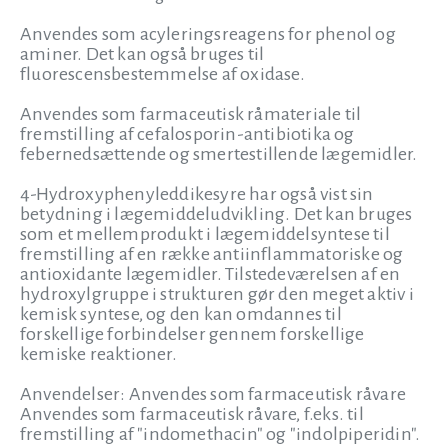
Anvendes som acyleringsreagens for phenol og
aminer. Det kan også bruges til
fluorescensbestemmelse af oxidase.
Anvendes som farmaceutisk råmateriale til
fremstilling af cefalosporin-antibiotika og
febernedsættende og smertestillende lægemidler.
4-Hydroxyphenyleddikesyre har også vist sin
betydning i lægemiddeludvikling. Det kan bruges
som et mellemprodukt i lægemiddelsyntese til
fremstilling af en række antiinflammatoriske og
antioxidante lægemidler. Tilstedeværelsen af en
hydroxylgruppe i strukturen gør den meget aktiv i
kemisk syntese, og den kan omdannes til
forskellige forbindelser gennem forskellige
kemiske reaktioner.
Anvendelser: Anvendes som farmaceutisk råvare
Anvendes som farmaceutisk råvare, f.eks. til
fremstilling af "indomethacin" og "indolpiperidin".