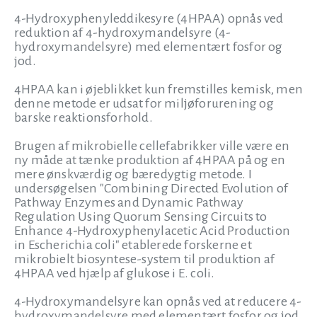
4-Hydroxyphenyleddikesyre (4HPAA) opnås ved
reduktion af 4-hydroxymandelsyre (4-
hydroxymandelsyre) med elementært fosfor og
jod.
4HPAA kan i øjeblikket kun fremstilles kemisk, men
denne metode er udsat for miljøforurening og
barske reaktionsforhold.
Brugen af mikrobielle cellefabrikker ville være en
ny måde at tænke produktion af 4HPAA på og en
mere ønskværdig og bæredygtig metode. I
undersøgelsen "Combining Directed Evolution of
Pathway Enzymes and Dynamic Pathway
Regulation Using Quorum Sensing Circuits to
Enhance 4-Hydroxyphenylacetic Acid Production
in Escherichia coli" etablerede forskerne et
mikrobielt biosyntese-system til produktion af
4HPAA ved hjælp af glukose i E. coli.
4-Hydroxymandelsyre kan opnås ved at reducere 4-
hydroxymandelsyre med elementært fosfor og jod.